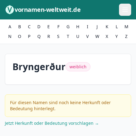
Zum Inhalt springen
vornamen-weltweit.de
A
B
C
D
E
F
G
H
I
J
K
L
M
N
O
P
Q
R
S
T
U
V
W
X
Y
Z
Bryngerður
weiblich
Für diesen Namen sind noch keine Herkunft oder
Bedeutung hinterlegt.
Jetzt Herkunft oder Bedeutung vorschlagen →