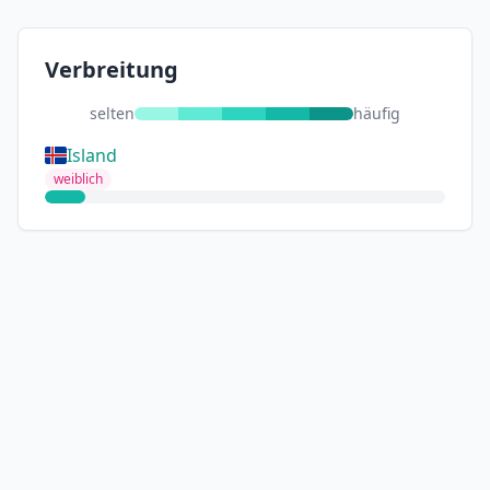
Verbreitung
selten
häufig
Island
weiblich