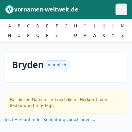
Zum Inhalt springen
vornamen-weltweit.de
A
B
C
D
E
F
G
H
I
J
K
L
M
N
O
P
Q
R
S
T
U
V
W
X
Y
Z
Bryden
männlich
Für diesen Namen sind noch keine Herkunft oder
Bedeutung hinterlegt.
Jetzt Herkunft oder Bedeutung vorschlagen →