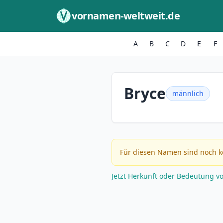
Zum Inhalt springen
vornamen-weltweit.de
A
B
C
D
E
F
Bryce
männlich
Für diesen Namen sind noch k
Jetzt Herkunft oder Bedeutung v