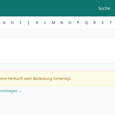
Suche
G
H
I
J
K
L
M
N
O
P
Q
R
S
T
eine Herkunft oder Bedeutung hinterlegt.
orschlagen →