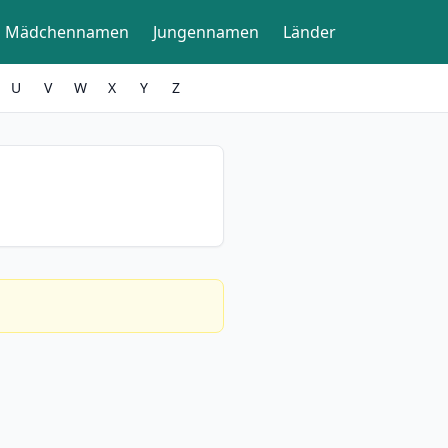
Mädchennamen
Jungennamen
Länder
U
V
W
X
Y
Z