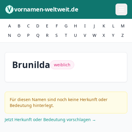
Zum Inhalt springen
vornamen-weltweit.de
A
B
C
D
E
F
G
H
I
J
K
L
M
N
O
P
Q
R
S
T
U
V
W
X
Y
Z
Brunilda
weiblich
Für diesen Namen sind noch keine Herkunft oder
Bedeutung hinterlegt.
Jetzt Herkunft oder Bedeutung vorschlagen →