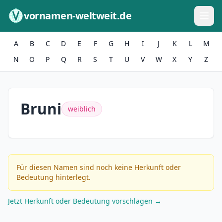
Zum Inhalt springen
vornamen-weltweit.de
A
B
C
D
E
F
G
H
I
J
K
L
M
N
O
P
Q
R
S
T
U
V
W
X
Y
Z
Bruni
weiblich
Für diesen Namen sind noch keine Herkunft oder
Bedeutung hinterlegt.
Jetzt Herkunft oder Bedeutung vorschlagen →