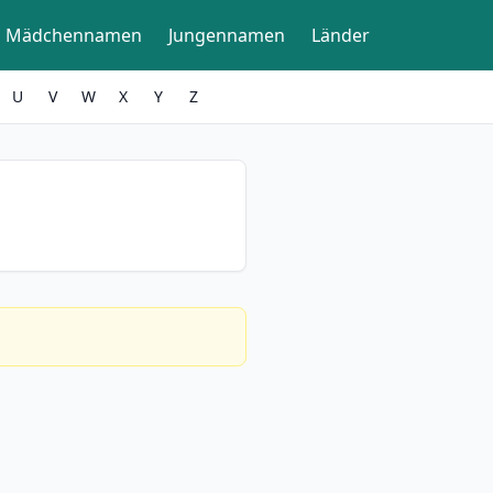
Mädchennamen
Jungennamen
Länder
U
V
W
X
Y
Z