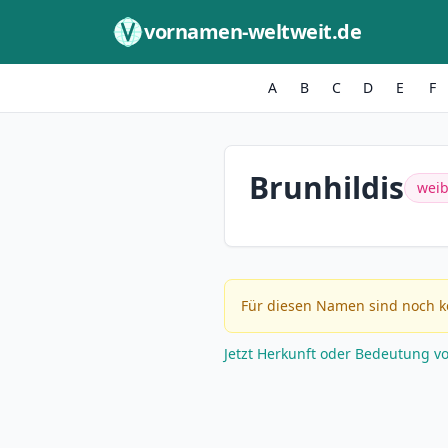
Zum Inhalt springen
vornamen-weltweit.de
A
B
C
D
E
F
Brunhildis
weib
Für diesen Namen sind noch k
Jetzt Herkunft oder Bedeutung v