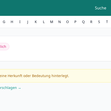
Suche
G
H
I
J
K
L
M
N
O
P
Q
R
S
T
lich
eine Herkunft oder Bedeutung hinterlegt.
orschlagen →