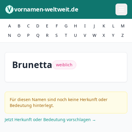
Zum Inhalt springen
vornamen-weltweit.de
A
B
C
D
E
F
G
H
I
J
K
L
M
N
O
P
Q
R
S
T
U
V
W
X
Y
Z
Brunetta
weiblich
Für diesen Namen sind noch keine Herkunft oder
Bedeutung hinterlegt.
Jetzt Herkunft oder Bedeutung vorschlagen →