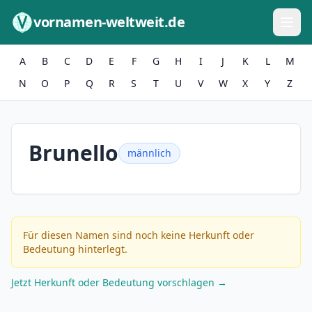
Zum Inhalt springen
vornamen-weltweit.de
A
B
C
D
E
F
G
H
I
J
K
L
M
N
O
P
Q
R
S
T
U
V
W
X
Y
Z
Brunello
männlich
Für diesen Namen sind noch keine Herkunft oder
Bedeutung hinterlegt.
Jetzt Herkunft oder Bedeutung vorschlagen →