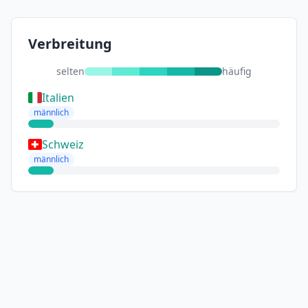
Verbreitung
selten
häufig
Italien
männlich
Schweiz
männlich