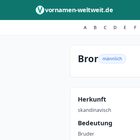
Zum Inhalt springen
vornamen-weltweit.de
A
B
C
D
E
F
Bror
männlich
Herkunft
skandinavisch
Bedeutung
Bruder