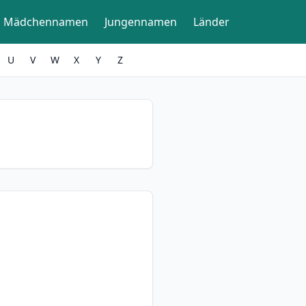
Mädchennamen
Jungennamen
Länder
U
V
W
X
Y
Z