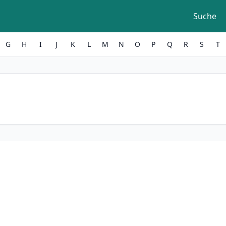
Suche
G
H
I
J
K
L
M
N
O
P
Q
R
S
T