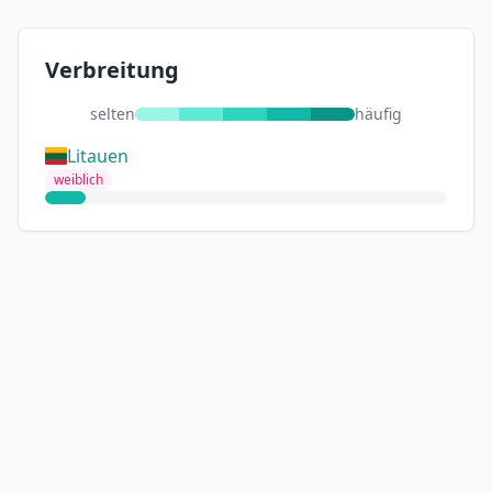
Verbreitung
selten
häufig
Litauen
weiblich