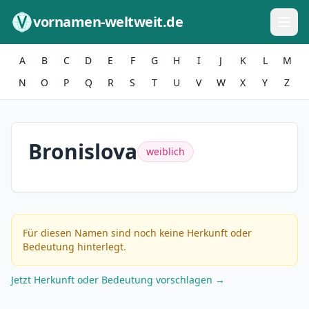
Zum Inhalt springen
vornamen-weltweit.de
A
B
C
D
E
F
G
H
I
J
K
L
M
N
O
P
Q
R
S
T
U
V
W
X
Y
Z
Bronislova
weiblich
Für diesen Namen sind noch keine Herkunft oder
Bedeutung hinterlegt.
Jetzt Herkunft oder Bedeutung vorschlagen →