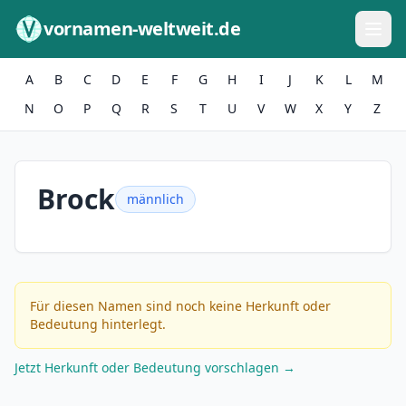
Zum Inhalt springen
vornamen-weltweit.de
A
B
C
D
E
F
G
H
I
J
K
L
M
N
O
P
Q
R
S
T
U
V
W
X
Y
Z
Brock
männlich
Für diesen Namen sind noch keine Herkunft oder
Bedeutung hinterlegt.
Jetzt Herkunft oder Bedeutung vorschlagen →