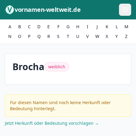
Zum Inhalt springen
vornamen-weltweit.de
A
B
C
D
E
F
G
H
I
J
K
L
M
N
O
P
Q
R
S
T
U
V
W
X
Y
Z
Brocha
weiblich
Für diesen Namen sind noch keine Herkunft oder
Bedeutung hinterlegt.
Jetzt Herkunft oder Bedeutung vorschlagen →