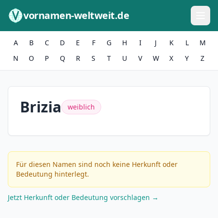
Zum Inhalt springen
vornamen-weltweit.de
A
B
C
D
E
F
G
H
I
J
K
L
M
N
O
P
Q
R
S
T
U
V
W
X
Y
Z
Brizia
weiblich
Für diesen Namen sind noch keine Herkunft oder
Bedeutung hinterlegt.
Jetzt Herkunft oder Bedeutung vorschlagen →