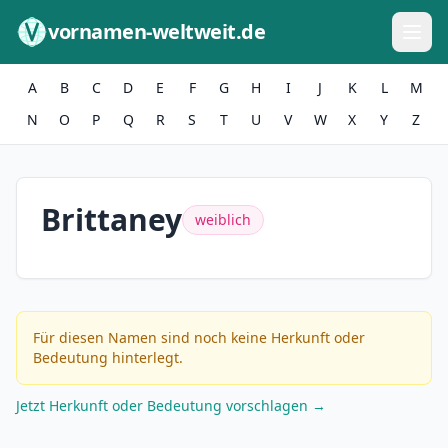
Zum Inhalt springen
vornamen-weltweit.de
A
B
C
D
E
F
G
H
I
J
K
L
M
N
O
P
Q
R
S
T
U
V
W
X
Y
Z
Brittaney
weiblich
Für diesen Namen sind noch keine Herkunft oder
Bedeutung hinterlegt.
Jetzt Herkunft oder Bedeutung vorschlagen →