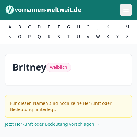
Zum Inhalt springen
vornamen-weltweit.de
A
B
C
D
E
F
G
H
I
J
K
L
M
N
O
P
Q
R
S
T
U
V
W
X
Y
Z
Britney
weiblich
Für diesen Namen sind noch keine Herkunft oder
Bedeutung hinterlegt.
Jetzt Herkunft oder Bedeutung vorschlagen →