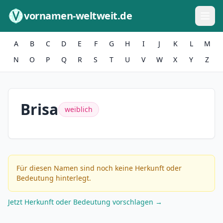
Zum Inhalt springen
vornamen-weltweit.de
A
B
C
D
E
F
G
H
I
J
K
L
M
N
O
P
Q
R
S
T
U
V
W
X
Y
Z
Brisa
weiblich
Für diesen Namen sind noch keine Herkunft oder
Bedeutung hinterlegt.
Jetzt Herkunft oder Bedeutung vorschlagen →