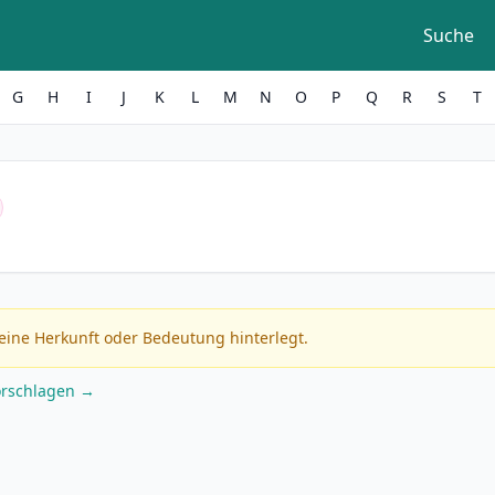
Suche
G
H
I
J
K
L
M
N
O
P
Q
R
S
T
eine Herkunft oder Bedeutung hinterlegt.
orschlagen →