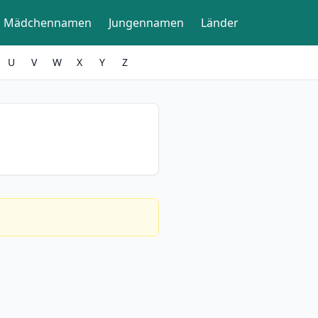
Mädchennamen
Jungennamen
Länder
U
V
W
X
Y
Z