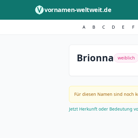
Zum Inhalt springen
vornamen-weltweit.de
A
B
C
D
E
F
Brionna
weiblich
Für diesen Namen sind noch k
Jetzt Herkunft oder Bedeutung v