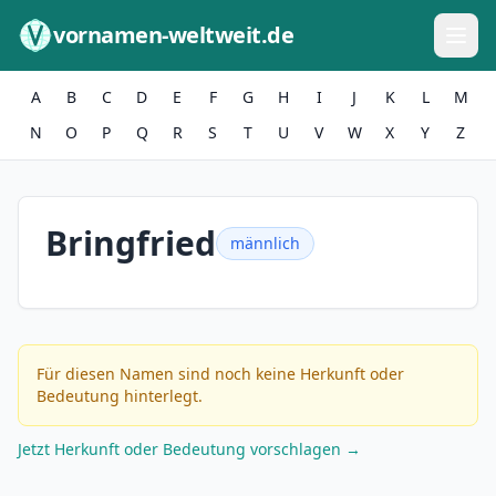
Zum Inhalt springen
vornamen-weltweit.de
A
B
C
D
E
F
G
H
I
J
K
L
M
N
O
P
Q
R
S
T
U
V
W
X
Y
Z
Bringfried
männlich
Für diesen Namen sind noch keine Herkunft oder
Bedeutung hinterlegt.
Jetzt Herkunft oder Bedeutung vorschlagen →