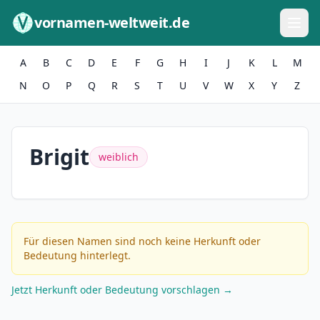
Zum Inhalt springen
vornamen-weltweit.de
A
B
C
D
E
F
G
H
I
J
K
L
M
N
O
P
Q
R
S
T
U
V
W
X
Y
Z
Brigit
weiblich
Für diesen Namen sind noch keine Herkunft oder
Bedeutung hinterlegt.
Jetzt Herkunft oder Bedeutung vorschlagen →