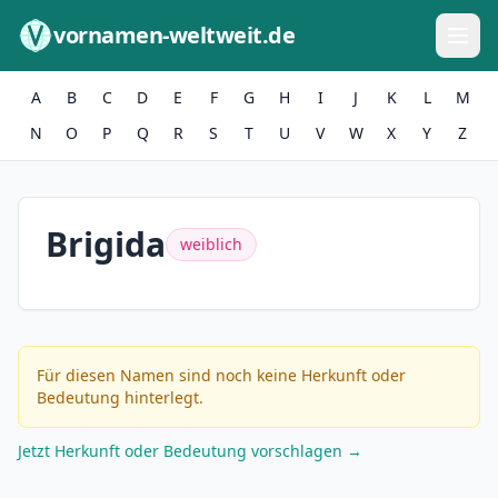
Zum Inhalt springen
vornamen-weltweit.de
A
B
C
D
E
F
G
H
I
J
K
L
M
N
O
P
Q
R
S
T
U
V
W
X
Y
Z
Brigida
weiblich
Für diesen Namen sind noch keine Herkunft oder
Bedeutung hinterlegt.
Jetzt Herkunft oder Bedeutung vorschlagen →