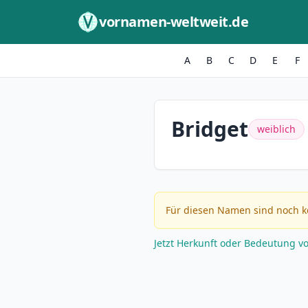
Zum Inhalt springen
vornamen-weltweit.de
A
B
C
D
E
F
Bridget
weiblich
Für diesen Namen sind noch k
Jetzt Herkunft oder Bedeutung v