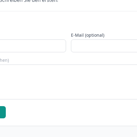
chreiben Sie den ersten!
E-Mail (optional)
chen)