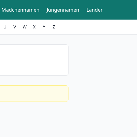
Mädchennamen
Jungennamen
Länder
U
V
W
X
Y
Z