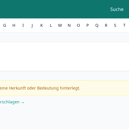
Suche
G
H
I
J
K
L
M
N
O
P
Q
R
S
T
eine Herkunft oder Bedeutung hinterlegt.
orschlagen →