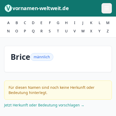
Zum Inhalt springen
vornamen-weltweit.de
A
B
C
D
E
F
G
H
I
J
K
L
M
N
O
P
Q
R
S
T
U
V
W
X
Y
Z
Brice
männlich
Für diesen Namen sind noch keine Herkunft oder
Bedeutung hinterlegt.
Jetzt Herkunft oder Bedeutung vorschlagen →