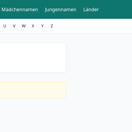
Mädchennamen
Jungennamen
Länder
U
V
W
X
Y
Z