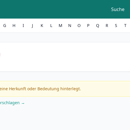
Suche
G
H
I
J
K
L
M
N
O
P
Q
R
S
T
eine Herkunft oder Bedeutung hinterlegt.
orschlagen →