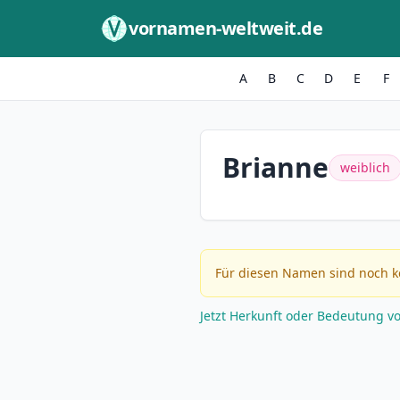
Zum Inhalt springen
vornamen-weltweit.de
A
B
C
D
E
F
Brianne
weiblich
Für diesen Namen sind noch k
Jetzt Herkunft oder Bedeutung v