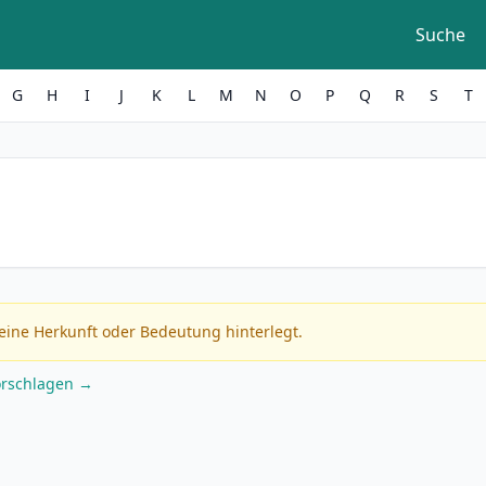
Suche
G
H
I
J
K
L
M
N
O
P
Q
R
S
T
eine Herkunft oder Bedeutung hinterlegt.
orschlagen →