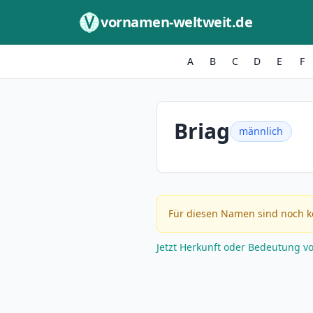
Zum Inhalt springen
vornamen-weltweit.de
A
B
C
D
E
F
Briag
männlich
Für diesen Namen sind noch k
Jetzt Herkunft oder Bedeutung v