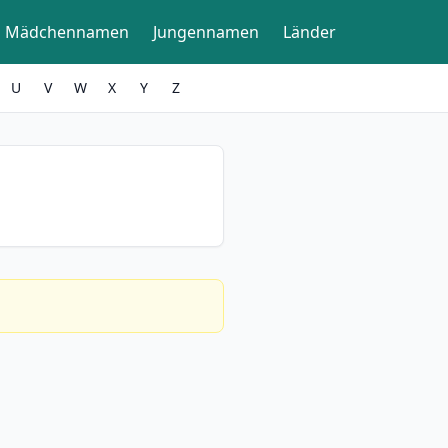
Mädchennamen
Jungennamen
Länder
U
V
W
X
Y
Z