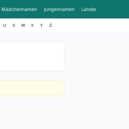
Mädchennamen
Jungennamen
Länder
U
V
W
X
Y
Z