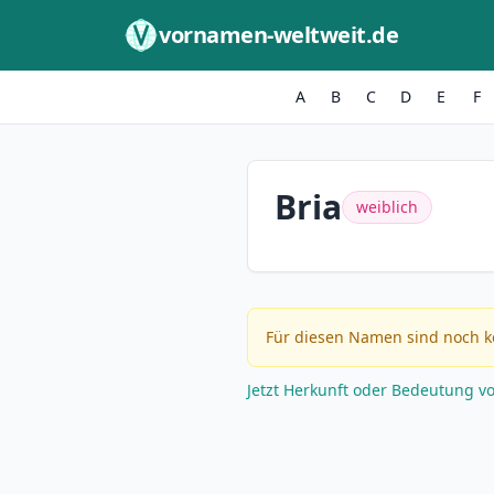
Zum Inhalt springen
vornamen-weltweit.de
A
B
C
D
E
F
Bria
weiblich
Für diesen Namen sind noch k
Jetzt Herkunft oder Bedeutung v