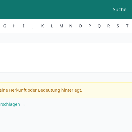
Suche
G
H
I
J
K
L
M
N
O
P
Q
R
S
T
eine Herkunft oder Bedeutung hinterlegt.
orschlagen →