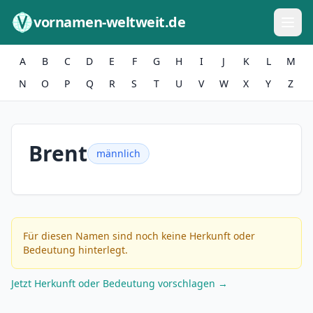
Zum Inhalt springen
vornamen-weltweit.de
A
B
C
D
E
F
G
H
I
J
K
L
M
N
O
P
Q
R
S
T
U
V
W
X
Y
Z
Brent
männlich
Für diesen Namen sind noch keine Herkunft oder
Bedeutung hinterlegt.
Jetzt Herkunft oder Bedeutung vorschlagen →