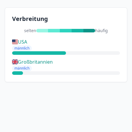
Verbreitung
selten
häufig
USA
männlich
Großbritannien
männlich