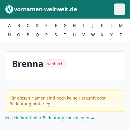
Zum Inhalt springen
vornamen-weltweit.de
A
B
C
D
E
F
G
H
I
J
K
L
M
N
O
P
Q
R
S
T
U
V
W
X
Y
Z
Brenna
weiblich
Für diesen Namen sind noch keine Herkunft oder
Bedeutung hinterlegt.
Jetzt Herkunft oder Bedeutung vorschlagen →