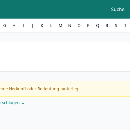
Suche
G
H
I
J
K
L
M
N
O
P
Q
R
S
T
eine Herkunft oder Bedeutung hinterlegt.
orschlagen →