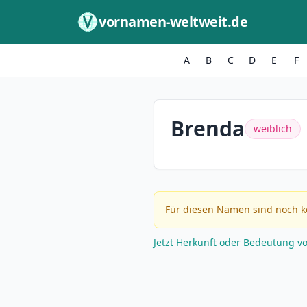
Zum Inhalt springen
vornamen-weltweit.de
A
B
C
D
E
F
Brenda
weiblich
Für diesen Namen sind noch k
Jetzt Herkunft oder Bedeutung v