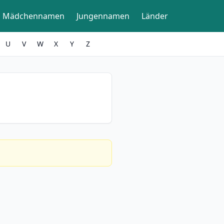
Mädchennamen
Jungennamen
Länder
U
V
W
X
Y
Z