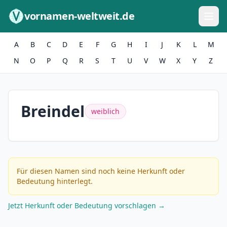
Zum Inhalt springen
vornamen-weltweit.de
A
B
C
D
E
F
G
H
I
J
K
L
M
N
O
P
Q
R
S
T
U
V
W
X
Y
Z
Breindel
weiblich
Für diesen Namen sind noch keine Herkunft oder
Bedeutung hinterlegt.
Jetzt Herkunft oder Bedeutung vorschlagen →