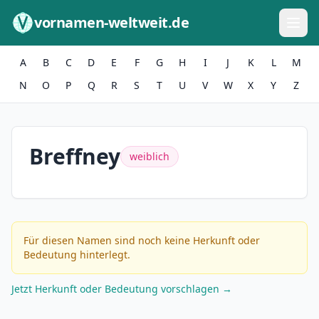
Zum Inhalt springen
vornamen-weltweit.de
A
B
C
D
E
F
G
H
I
J
K
L
M
N
O
P
Q
R
S
T
U
V
W
X
Y
Z
Breffney
weiblich
Für diesen Namen sind noch keine Herkunft oder
Bedeutung hinterlegt.
Jetzt Herkunft oder Bedeutung vorschlagen →