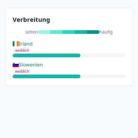
Verbreitung
selten
häufig
Irland
weiblich
Slowenien
weiblich