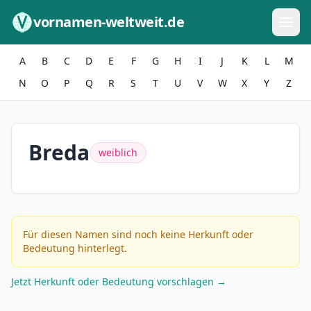
Zum Inhalt springen
vornamen-weltweit.de
A
B
C
D
E
F
G
H
I
J
K
L
M
N
O
P
Q
R
S
T
U
V
W
X
Y
Z
Breda
weiblich
Für diesen Namen sind noch keine Herkunft oder
Bedeutung hinterlegt.
Jetzt Herkunft oder Bedeutung vorschlagen →