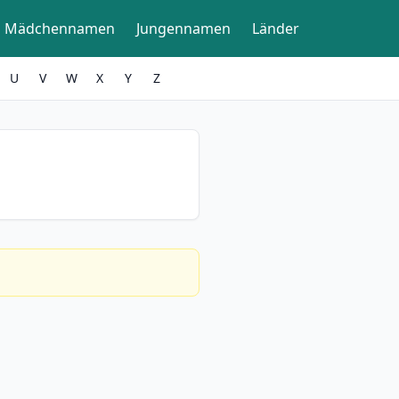
Mädchennamen
Jungennamen
Länder
U
V
W
X
Y
Z