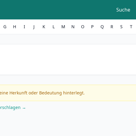
Suche
G
H
I
J
K
L
M
N
O
P
Q
R
S
T
eine Herkunft oder Bedeutung hinterlegt.
orschlagen →