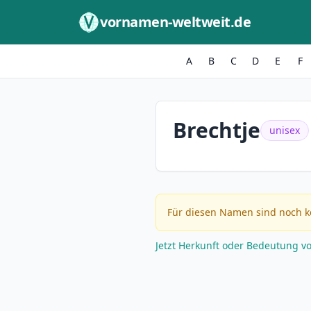
Zum Inhalt springen
vornamen-weltweit.de
A
B
C
D
E
F
Brechtje
unisex
Für diesen Namen sind noch k
Jetzt Herkunft oder Bedeutung v