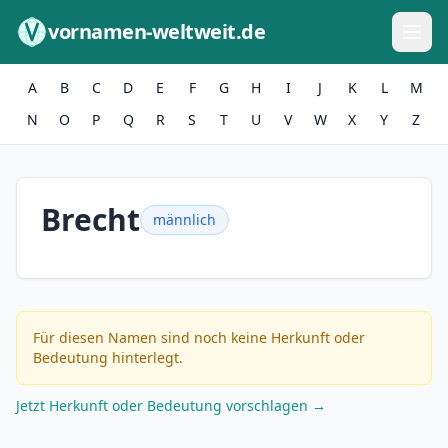
Zum Inhalt springen
vornamen-weltweit.de
A
B
C
D
E
F
G
H
I
J
K
L
M
N
O
P
Q
R
S
T
U
V
W
X
Y
Z
Brecht
männlich
Für diesen Namen sind noch keine Herkunft oder
Bedeutung hinterlegt.
Jetzt Herkunft oder Bedeutung vorschlagen →