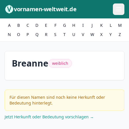
Zum Inhalt springen
vornamen-weltweit.de
A
B
C
D
E
F
G
H
I
J
K
L
M
N
O
P
Q
R
S
T
U
V
W
X
Y
Z
Breanne
weiblich
Für diesen Namen sind noch keine Herkunft oder
Bedeutung hinterlegt.
Jetzt Herkunft oder Bedeutung vorschlagen →