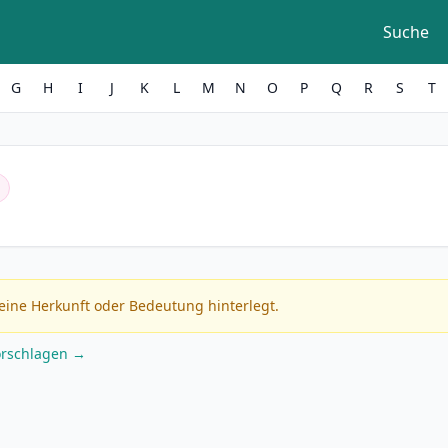
Suche
G
H
I
J
K
L
M
N
O
P
Q
R
S
T
eine Herkunft oder Bedeutung hinterlegt.
orschlagen →