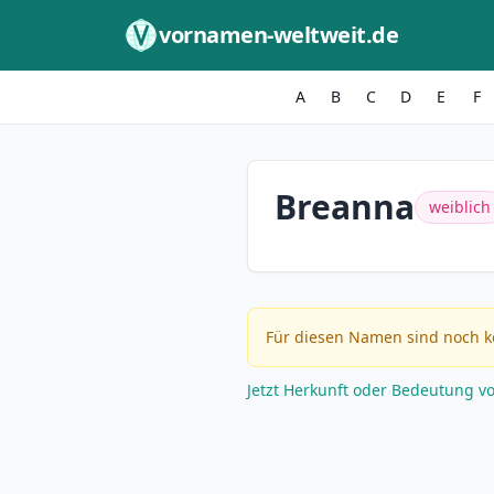
Zum Inhalt springen
vornamen-weltweit.de
A
B
C
D
E
F
Breanna
weiblich
Für diesen Namen sind noch k
Jetzt Herkunft oder Bedeutung v