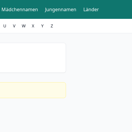
Mädchennamen
Jungennamen
Länder
U
V
W
X
Y
Z