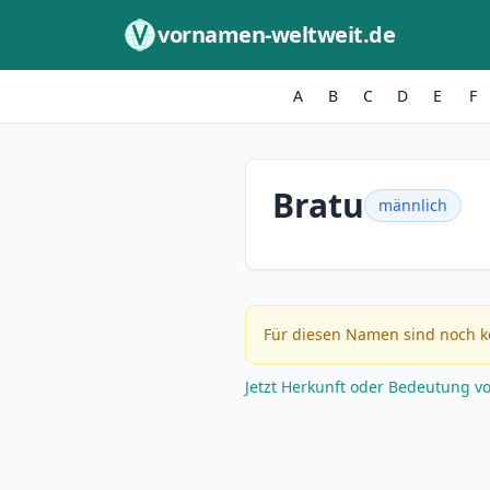
Zum Inhalt springen
vornamen-weltweit.de
A
B
C
D
E
F
Bratu
männlich
Für diesen Namen sind noch k
Jetzt Herkunft oder Bedeutung v