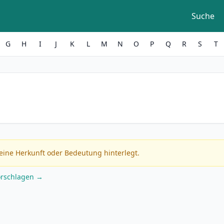
Suche
G
H
I
J
K
L
M
N
O
P
Q
R
S
T
eine Herkunft oder Bedeutung hinterlegt.
orschlagen →