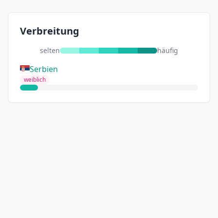
Verbreitung
selten
häufig
Serbien
weiblich