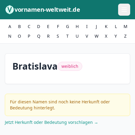
Zum Inhalt springen
vornamen-weltweit.de
A
B
C
D
E
F
G
H
I
J
K
L
M
N
O
P
Q
R
S
T
U
V
W
X
Y
Z
Bratislava
weiblich
Für diesen Namen sind noch keine Herkunft oder
Bedeutung hinterlegt.
Jetzt Herkunft oder Bedeutung vorschlagen →