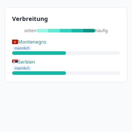
Verbreitung
selten
häufig
Montenegro
männlich
Serbien
männlich