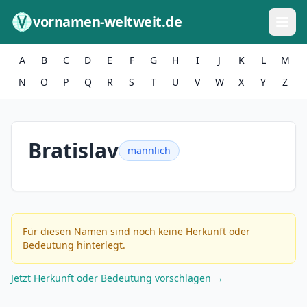
Zum Inhalt springen
vornamen-weltweit.de
A
B
C
D
E
F
G
H
I
J
K
L
M
N
O
P
Q
R
S
T
U
V
W
X
Y
Z
Bratislav
männlich
Für diesen Namen sind noch keine Herkunft oder
Bedeutung hinterlegt.
Jetzt Herkunft oder Bedeutung vorschlagen →