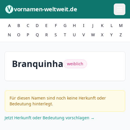
Zum Inhalt springen
vornamen-weltweit.de
A
B
C
D
E
F
G
H
I
J
K
L
M
N
O
P
Q
R
S
T
U
V
W
X
Y
Z
Branquinha
weiblich
Für diesen Namen sind noch keine Herkunft oder
Bedeutung hinterlegt.
Jetzt Herkunft oder Bedeutung vorschlagen →