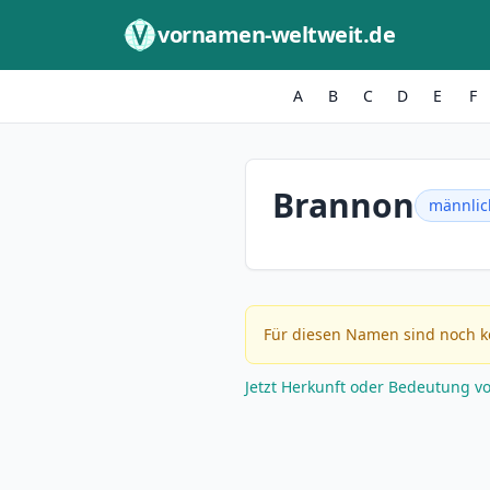
Zum Inhalt springen
vornamen-weltweit.de
A
B
C
D
E
F
Brannon
männlic
Für diesen Namen sind noch k
Jetzt Herkunft oder Bedeutung v