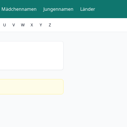
Mädchennamen
Jungennamen
Länder
U
V
W
X
Y
Z