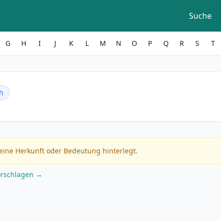
Suche
G
H
I
J
K
L
M
N
O
P
Q
R
S
T
h
eine Herkunft oder Bedeutung hinterlegt.
orschlagen →