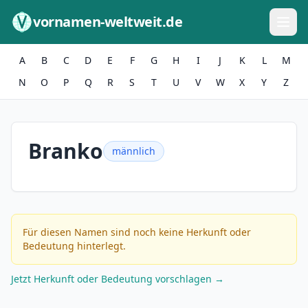
Zum Inhalt springen
vornamen-weltweit.de
A
B
C
D
E
F
G
H
I
J
K
L
M
N
O
P
Q
R
S
T
U
V
W
X
Y
Z
Branko
männlich
Für diesen Namen sind noch keine Herkunft oder
Bedeutung hinterlegt.
Jetzt Herkunft oder Bedeutung vorschlagen →