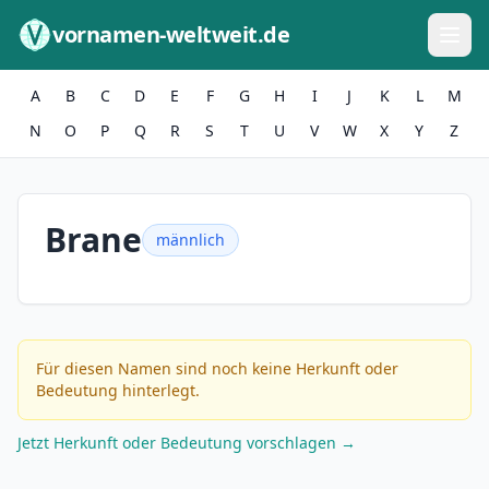
Zum Inhalt springen
vornamen-weltweit.de
A
B
C
D
E
F
G
H
I
J
K
L
M
N
O
P
Q
R
S
T
U
V
W
X
Y
Z
Brane
männlich
Für diesen Namen sind noch keine Herkunft oder
Bedeutung hinterlegt.
Jetzt Herkunft oder Bedeutung vorschlagen →