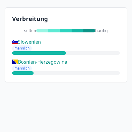
Verbreitung
selten
häufig
Slowenien
männlich
Bosnien-Herzegowina
männlich