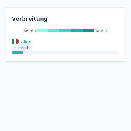
Verbreitung
selten
häufig
Italien
männlich