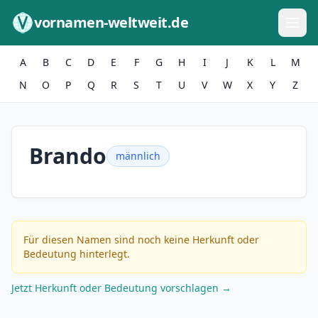
Zum Inhalt springen
vornamen-weltweit.de
A
B
C
D
E
F
G
H
I
J
K
L
M
N
O
P
Q
R
S
T
U
V
W
X
Y
Z
Brando
männlich
Für diesen Namen sind noch keine Herkunft oder
Bedeutung hinterlegt.
Jetzt Herkunft oder Bedeutung vorschlagen →