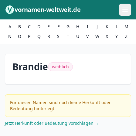
Zum Inhalt springen
vornamen-weltweit.de
A
B
C
D
E
F
G
H
I
J
K
L
M
N
O
P
Q
R
S
T
U
V
W
X
Y
Z
Brandie
weiblich
Für diesen Namen sind noch keine Herkunft oder
Bedeutung hinterlegt.
Jetzt Herkunft oder Bedeutung vorschlagen →