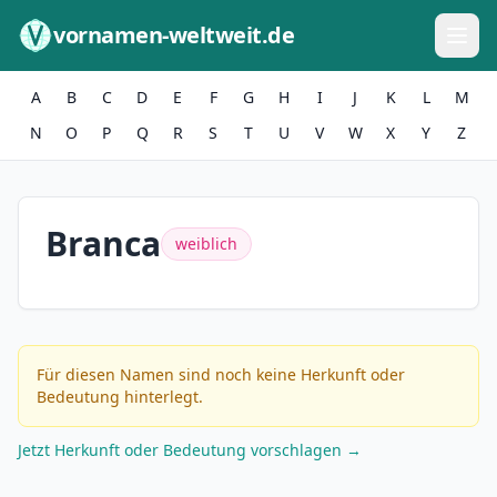
Zum Inhalt springen
vornamen-weltweit.de
A
B
C
D
E
F
G
H
I
J
K
L
M
N
O
P
Q
R
S
T
U
V
W
X
Y
Z
Branca
weiblich
Für diesen Namen sind noch keine Herkunft oder
Bedeutung hinterlegt.
Jetzt Herkunft oder Bedeutung vorschlagen →