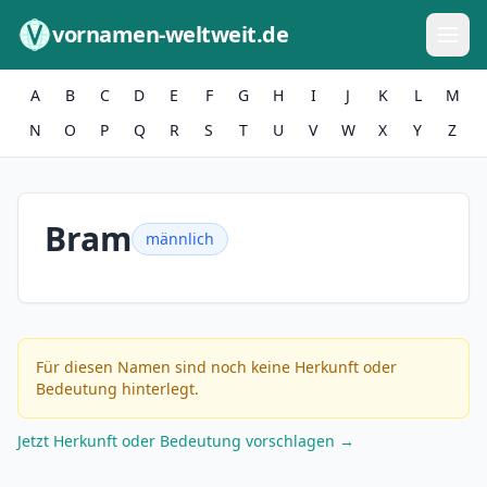
Zum Inhalt springen
vornamen-weltweit.de
A
B
C
D
E
F
G
H
I
J
K
L
M
N
O
P
Q
R
S
T
U
V
W
X
Y
Z
Bram
männlich
Für diesen Namen sind noch keine Herkunft oder
Bedeutung hinterlegt.
Jetzt Herkunft oder Bedeutung vorschlagen →