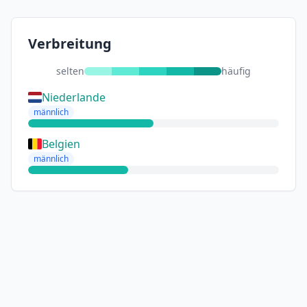
Verbreitung
selten
häufig
Niederlande
männlich
Belgien
männlich