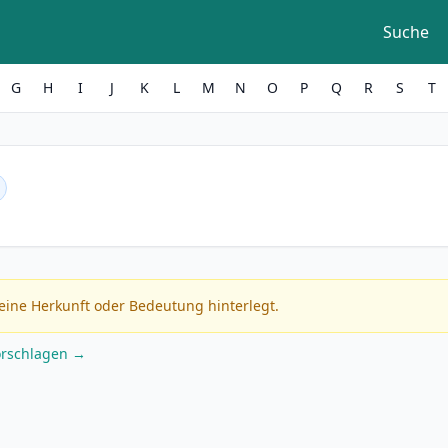
Suche
G
H
I
J
K
L
M
N
O
P
Q
R
S
T
eine Herkunft oder Bedeutung hinterlegt.
orschlagen →