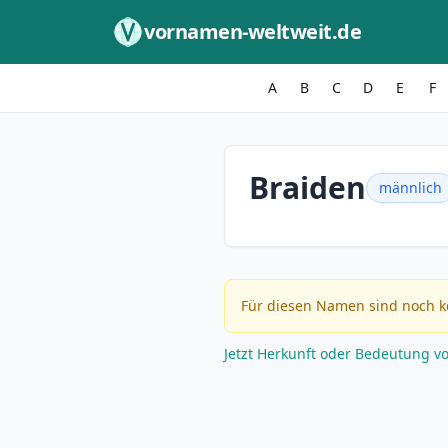
Zum Inhalt springen
vornamen-weltweit.de
A
B
C
D
E
F
Braiden
männlich
Für diesen Namen sind noch k
Jetzt Herkunft oder Bedeutung v