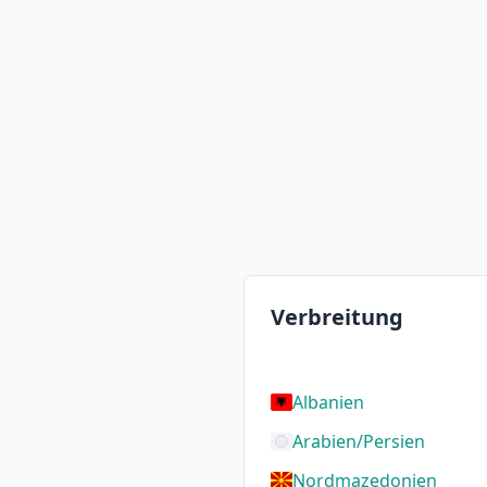
Verbreitung
Albanien
Arabien/Persien
Nordmazedonien