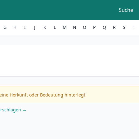
Suche
G
H
I
J
K
L
M
N
O
P
Q
R
S
T
eine Herkunft oder Bedeutung hinterlegt.
orschlagen →