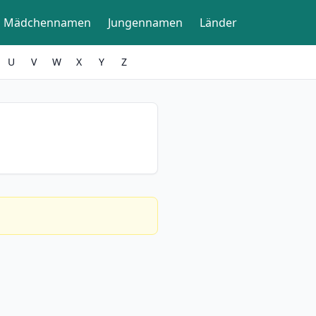
Mädchennamen
Jungennamen
Länder
U
V
W
X
Y
Z