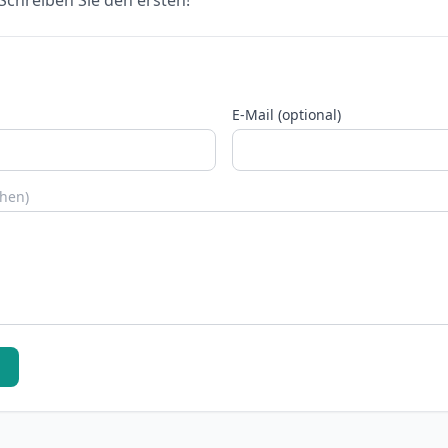
chreiben Sie den ersten!
E-Mail (optional)
chen)