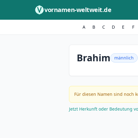
Zum Inhalt springen
vornamen-weltweit.de
A
B
C
D
E
F
Brahim
männlich
Für diesen Namen sind noch k
Jetzt Herkunft oder Bedeutung v