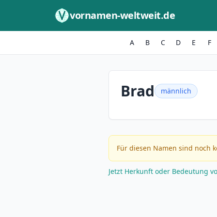
Zum Inhalt springen
vornamen-weltweit.de
A
B
C
D
E
F
Brad
männlich
Für diesen Namen sind noch k
Jetzt Herkunft oder Bedeutung v