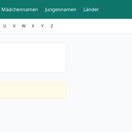
Mädchennamen
Jungennamen
Länder
U
V
W
X
Y
Z