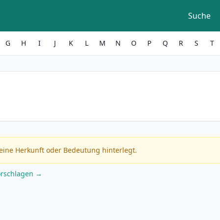
Suche
G
H
I
J
K
L
M
N
O
P
Q
R
S
T
eine Herkunft oder Bedeutung hinterlegt.
orschlagen →