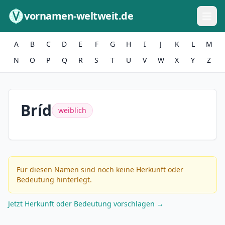
Zum Inhalt springen
vornamen-weltweit.de
A
B
C
D
E
F
G
H
I
J
K
L
M
N
O
P
Q
R
S
T
U
V
W
X
Y
Z
Bríd
weiblich
Für diesen Namen sind noch keine Herkunft oder
Bedeutung hinterlegt.
Jetzt Herkunft oder Bedeutung vorschlagen →